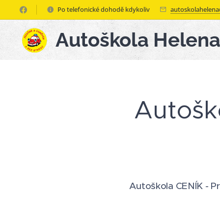
Po telefonické dohodě kdykoliv
autoskolahelen
Autoškola Helen
Autoško
Autoškola CENÍK - Pr