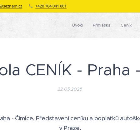
a@seznam.cz
+420 704 041 001
a
Úvod
Přihláška
Ceník
la CENÍK - Praha 
22.05.2025
aha - Čimice. Představení ceníku a poplatků autošk
v Praze.