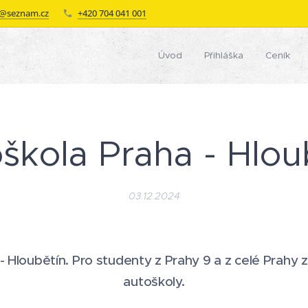
a@seznam.cz
+420 704 041 001
a
Úvod
Přihláška
Ceník
škola Praha - Hlou
03.12.2024
 Hloubětín. Pro studenty z Prahy 9 a z celé Prahy 
autoškoly.