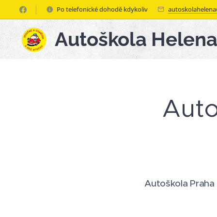
Po telefonické dohodě kdykoliv
autoskolahelen
Autoškola Helen
Auto
Autoškola Praha -