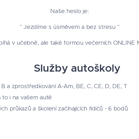
Naše heslo je:
" Jezdíme s úsměvem a bez stresu "
bíhá v učebně, ale také formou večerních ONLINE
y autoškoly
 B a zprostředkování A-Am, BE, C, CE, D, DE, T
a to i na vašem autě
ých průkazů a školení začínajících řidičů - 6 bodů