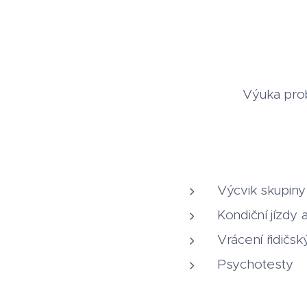
Výuka pro
Služb
Výcvik skupiny
Kondiční jízdy 
Vrácení řidičsk
Psychotesty