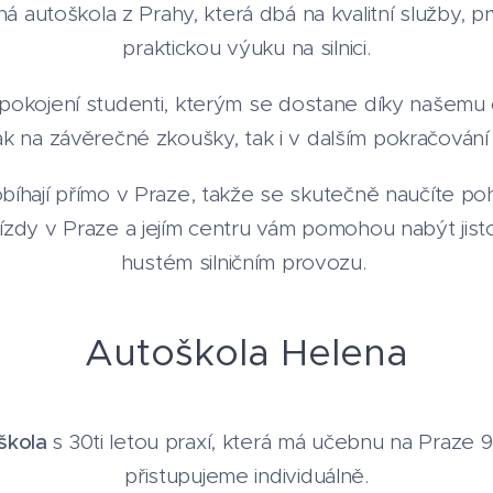
 autoškola z Prahy, která dbá na kvalitní služby, prv
praktickou výuku na silnici.
spokojení studenti, kterým se dostane díky našemu
 jak na závěrečné zkoušky, tak i v dalším pokračování 
robíhají přímo v Praze, takže se skutečně naučíte p
zdy v Praze a jejím centru vám pomohou nabýt jistoty
hustém silničním provozu.
Autoškola Helena
škola
s 30ti letou praxí, která má učebnu na Praze 
přistupujeme individuálně.