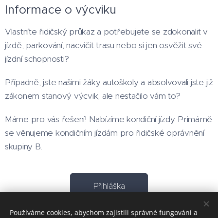
Informace o výcviku
Vlastníte řidičský průkaz a potřebujete se zdokonalit v
jízdě, parkování, nacvičit trasu nebo si jen osvěžit své
jízdní schopnosti?
Případně, jste našimi žáky autoškoly a absolvovali jste již
zákonem stanový výcvik, ale nestačilo vám to?
Máme pro vás řešení! Nabízíme kondiční jízdy. Primárně
se věnujeme kondičním jízdám pro řidičské oprávnění
skupiny B.
Přihláška
Používáme cookies, abychom zajistili správné fungování a