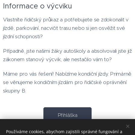
Informace o výcviku
Vlastníte řidičský průkaz a potřebujete se zdokonalit v
jízdě, parkování, nacvičit trasu nebo si jen osvěžit své
jízdní schopnosti?
Případně, jste našimi žáky autoškoly a absolvovali jste již
zákonem stanový výcvik, ale nestačilo vám to?
Máme pro vás řešení! Nabízíme kondiční jízdy. Primárně
se věnujeme kondičním jízdám pro řidičské oprávnění
skupiny B.
Přihláška
Používáme cookies, abychom zajistili správné fungování a