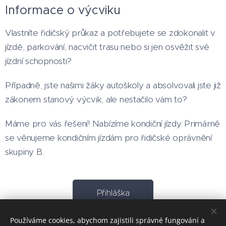
Informace o výcviku
Vlastníte řidičský průkaz a potřebujete se zdokonalit v
jízdě, parkování, nacvičit trasu nebo si jen osvěžit své
jízdní schopnosti?
Případně, jste našimi žáky autoškoly a absolvovali jste již
zákonem stanový výcvik, ale nestačilo vám to?
Máme pro vás řešení! Nabízíme kondiční jízdy. Primárně
se věnujeme kondičním jízdám pro řidičské oprávnění
skupiny B.
Přihláška
Používáme cookies, abychom zajistili správné fungování a