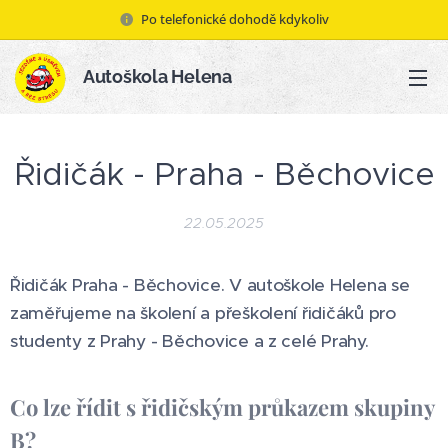
Po telefonické dohodě kdykoliv
Autoškola Helena
Řidičák - Praha - Běchovice
22.05.2025
Řidičák Praha - Běchovice. V autoškole Helena se
zaměřujeme na školení a přeškolení řidičáků pro
studenty z Prahy - Běchovice
a z celé Prahy.
Co lze řídit s řidičským průkazem skupiny
B?