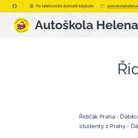
Po telefonické dohodě kdykoliv
autoskolahelen
Autoškola Helen
Ři
Řidičák Praha - Ďábli
studenty z Prahy - Ďáb