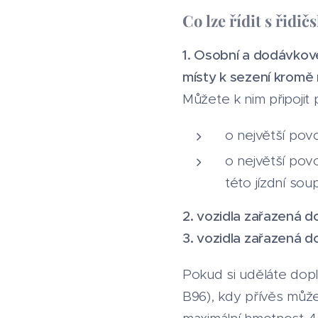
Co lze řídit s řid
1. Osobní a dodávkov
místy k sezení kromě m
Můžete k nim připojit p
o největší pov
o největší pov
této jízdní so
2. vozidla zařazená 
3. vozidla zařazená do
Pokud si uděláte dopl
B96), kdy přívěs můž