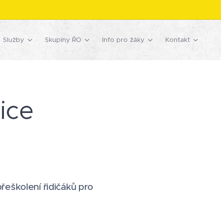
Služby
Skupiny ŘO
Info pro žáky
Kontakt
ice
řeškolení řidičáků pro