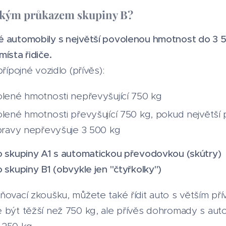
ičským průkazem skupiny B?
é automobily s největší povolenou hmotnost do 3 5
ísta řidiče.
řípojné vozidlo (přívěs):
olené hmotnosti nepřevyšující 750 kg
olené hmotnosti převyšující 750 kg, pokud největš
upravy nepřevyšuje 3 500 kg
do skupiny A1 s automatickou převodovkou (skútry)
 skupiny B1 (obvykle jen "čtyřkolky")
ňovací zkoušku, můžete také řídit auto s větším pří
e být těžší než 750 kg, ale přívěs dohromady s au