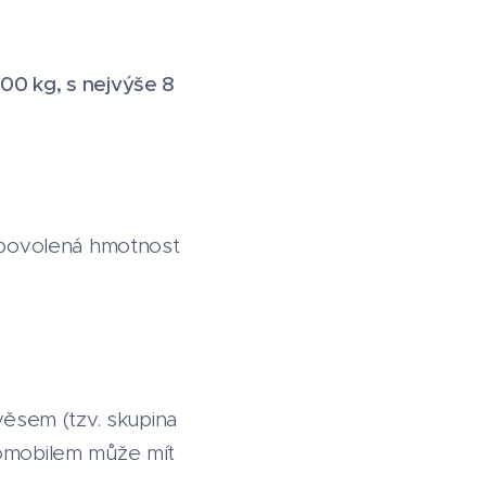
00 kg, s nejvýše 8
í povolená hmotnost
věsem (tzv. skupina
tomobilem může mít