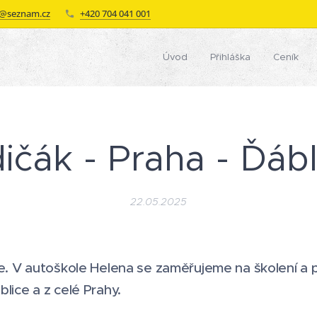
a@seznam.cz
+420 704 041 001
a
Úvod
Přihláška
Ceník
dičák - Praha - Ďábl
22.05.2025
ce. V autoškole Helena se zaměřujeme na školení a p
lice a z celé Prahy.